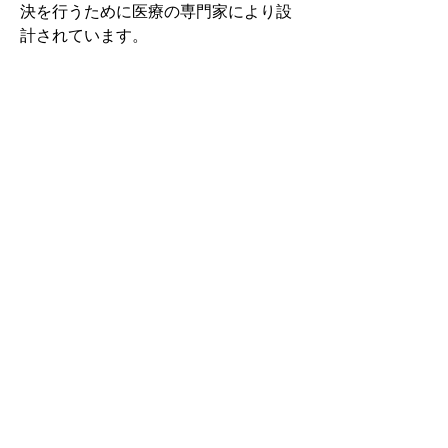
決を行うために医療の専門家により設
計されています。
その中でもフォームソティックス・メ
ディカルは熱形成により、あなたの足
に徐々に馴染む特殊な素材を使用して
います。徐々にフィットしていくイン
ソールなのでカラダへの負担が少ない
矯正インソールです。
認定された専門家のみ取扱をしてい
る、フォームソティックス・メディカ
ルを是非お試しください。