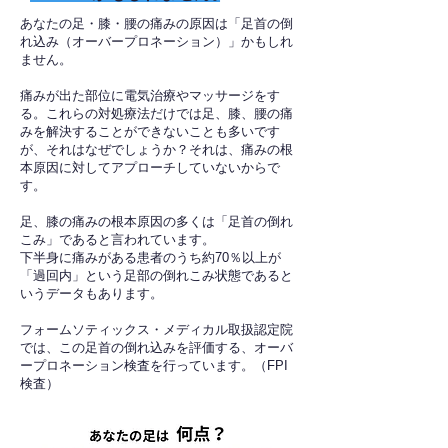
あなたの足・膝・腰の痛みの原因は「足首の倒
れ込み（オーバープロネーション）」かもしれ
ません。
痛みが出た部位に電気治療やマッサージをす
る。これらの対処療法だけでは足、膝、腰の痛
みを解決することができないことも多いです
が、それはなぜでしょうか？それは、痛みの根
本原因に対してアプローチしていないからで
す。
足、膝の痛みの根本原因の多くは「足首の倒れ
こみ」であると言われています。
下半身に痛みがある患者のうち約70％以上が
「過回内」という足部の倒れこみ状態であると
いうデータもあります。
フォームソティックス・メディカル取扱認定院
では、この足首の倒れ込みを評価する、オーバ
ープロネーション検査を行っています。（FPI
検査）​