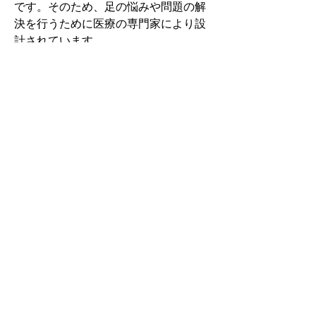
です。そのため、足の悩みや問題の解
決を行うために医療の専門家により設
計されています。
その中でもフォームソティックス・メ
ディカルは熱形成により、あなたの足
に徐々に馴染む特殊な素材を使用して
います。徐々にフィットしていくイン
ソールなのでカラダへの負担が少ない
矯正インソールです。
認定された専門家のみ取扱をしてい
る、フォームソティックス・メディカ
ルを是非お試しください。