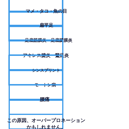
​マメ・タコ・魚の目
扁平足
足底筋膜炎・足底腱膜炎
アキレス腱炎・鵞足炎
シンスプリント
モートン病
腰痛
​この原因、オーバープロネーション
かもしれません。