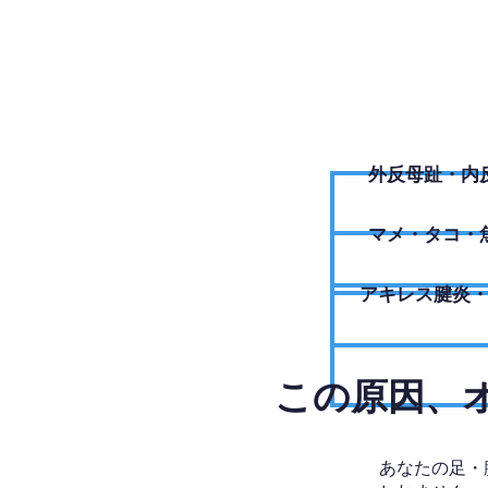
外反母趾・内
​マメ・タコ・
アキレス腱炎
​この原因
あなたの足・