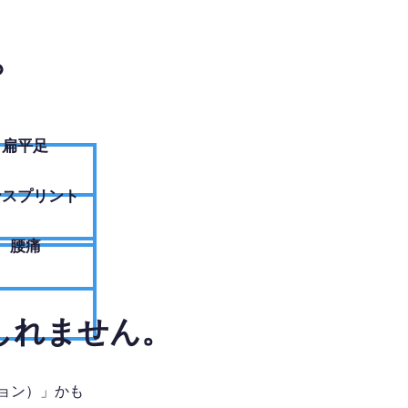
？
扁平足
ンスプリント
腰痛
しれません。
ョン）」かも