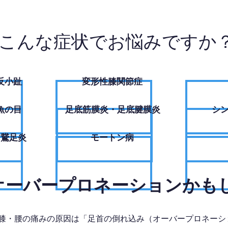
こんな症状でお悩みですか
反小趾
変形性膝関節症
魚の目
足底筋膜炎・足底腱膜炎
シ
・鵞足炎
モートン病
、オーバープロネーションかも
膝・腰の痛みの原因は「足首の倒れ込み（オーバープロネーシ