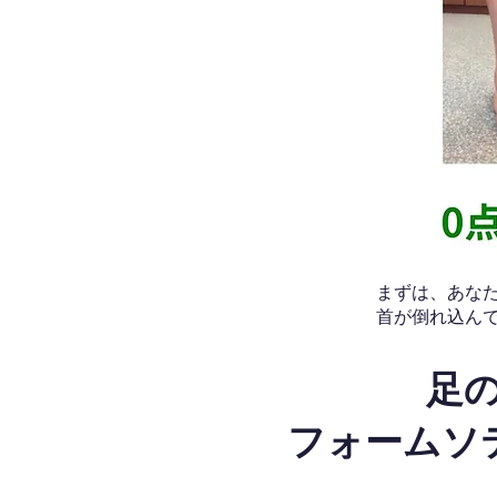
​まずは、あ
首が倒れ込ん
足
フォームソ