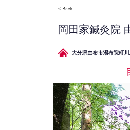
< Back
岡田家鍼灸院 
大分県由布市湯布院町川上1