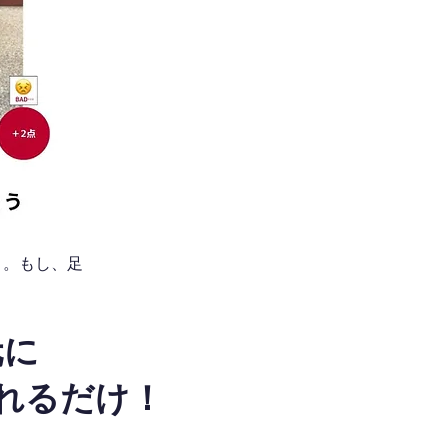
う。もし、足
元に
れるだけ！