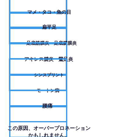
​マメ・タコ・魚の目
扁平足
足底筋膜炎・足底腱膜炎
アキレス腱炎・鵞足炎
シンスプリント
モートン病
腰痛
​この原因、オーバープロネーション
かもしれません。