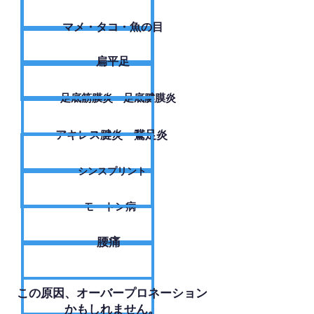
​マメ・タコ・魚の目
扁平足
足底筋膜炎・足底腱膜炎
アキレス腱炎・鵞足炎
シンスプリント
モートン病
腰痛
​この原因、オーバープロネーション
かもしれません。