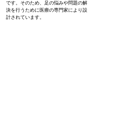
です。そのため、足の悩みや問題の解
決を行うために医療の専門家により設
計されています。
その中でもフォームソティックス・メ
ディカルは熱形成により、あなたの足
に徐々に馴染む特殊な素材を使用して
います。徐々にフィットしていくイン
ソールなのでカラダへの負担が少ない
矯正インソールです。
認定された専門家のみ取扱をしてい
る、フォームソティックス・メディカ
ルを是非お試しください。