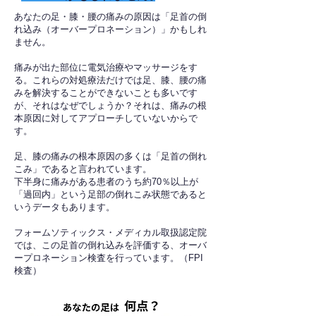
あなたの足・膝・腰の痛みの原因は「足首の倒
れ込み（オーバープロネーション）」かもしれ
ません。
痛みが出た部位に電気治療やマッサージをす
る。これらの対処療法だけでは足、膝、腰の痛
みを解決することができないことも多いです
が、それはなぜでしょうか？それは、痛みの根
本原因に対してアプローチしていないからで
す。
足、膝の痛みの根本原因の多くは「足首の倒れ
こみ」であると言われています。
下半身に痛みがある患者のうち約70％以上が
「過回内」という足部の倒れこみ状態であると
いうデータもあります。
フォームソティックス・メディカル取扱認定院
では、この足首の倒れ込みを評価する、オーバ
ープロネーション検査を行っています。（FPI
検査）​