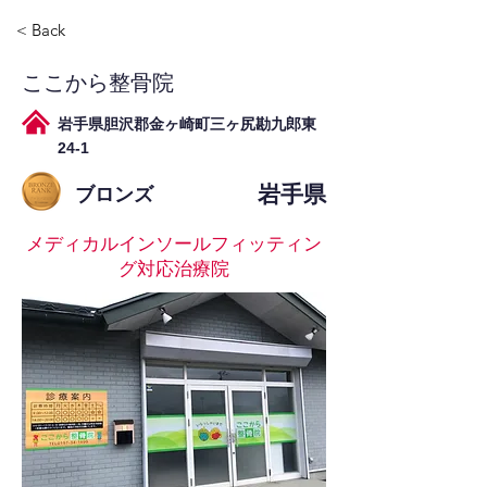
< Back
ここから整骨院
岩手県胆沢郡金ヶ崎町三ヶ尻勘九郎東
24-1
岩手県
ブロンズ
メディカルインソールフィッティン
グ対応治療院