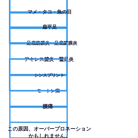
​マメ・タコ・魚の目
扁平足
足底筋膜炎・足底腱膜炎
アキレス腱炎・鵞足炎
シンスプリント
モートン病
腰痛
​この原因、オーバープロネーション
かもしれません。