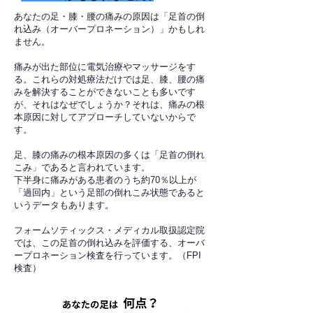
あなたの足・膝・腰の痛みの原因は「足首の倒
れ込み（オーバープロネーション）」かもしれ
ません。
痛みが出た部位に電気治療やマッサージをす
る。これらの対処療法だけでは足、膝、腰の痛
みを解決することができないことも多いです
が、それはなぜでしょうか？それは、痛みの根
本原因に対してアプローチしていないからで
す。
足、膝の痛みの根本原因の多くは「足首の倒れ
こみ」であると言われています。
下半身に痛みがある患者のうち約70％以上が
「過回内」という足部の倒れこみ状態であると
いうデータもあります。
フォームソティックス・メディカル取扱認定院
では、この足首の倒れ込みを評価する、オーバ
ープロネーション検査を行っています。（FPI
検査）​