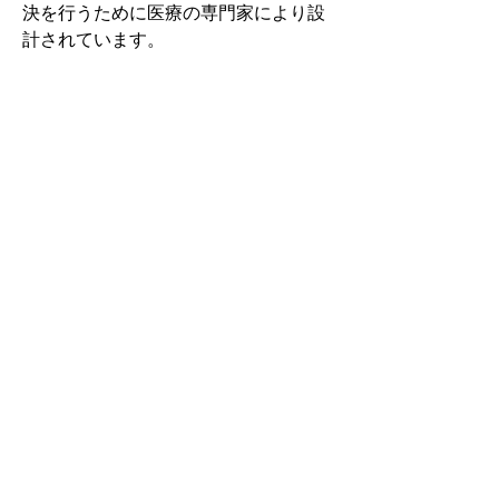
決を行うために医療の専門家により設
計されています。
その中でもフォームソティックス・メ
ディカルは熱形成により、あなたの足
に徐々に馴染む特殊な素材を使用して
います。徐々にフィットしていくイン
ソールなのでカラダへの負担が少ない
矯正インソールです。
認定された専門家のみ取扱をしてい
る、フォームソティックス・メディカ
ルを是非お試しください。