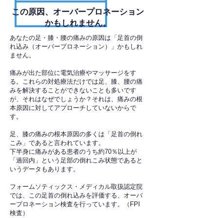
​この原因、オーバープロネーション
かもしれません。
あなたの足・膝・腰の痛みの原因は「足首の倒
れ込み（オーバープロネーション）」かもしれ
ません。
痛みが出た部位に電気治療やマッサージをす
る。これらの対処療法だけでは足、膝、腰の痛
みを解決することができないことも多いです
が、それはなぜでしょうか？それは、痛みの根
本原因に対してアプローチしていないからで
す。
足、膝の痛みの根本原因の多くは「足首の倒れ
こみ」であると言われています。
下半身に痛みがある患者のうち約70％以上が
「過回内」という足部の倒れこみ状態であると
いうデータもあります。
フォームソティックス・メディカル取扱認定院
では、この足首の倒れ込みを評価する、オーバ
ープロネーション検査を行っています。（FPI
検査）​