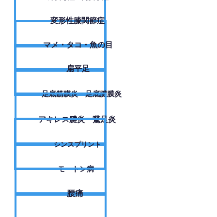
変形性膝関節症
​マメ・タコ・魚の目
扁平足
足底筋膜炎・足底腱膜炎
アキレス腱炎・鵞足炎
シンスプリント
モートン病
腰痛