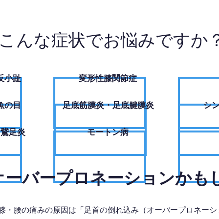
こんな症状でお悩みですか
反小趾
変形性膝関節症
魚の目
足底筋膜炎・足底腱膜炎
シ
・鵞足炎
モートン病
、オーバープロネーションかも
膝・腰の痛みの原因は「足首の倒れ込み（オーバープロネーシ