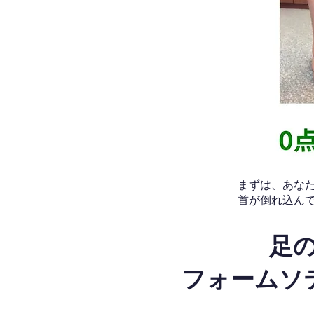
​まずは、あ
首が倒れ込ん
足
フォームソ