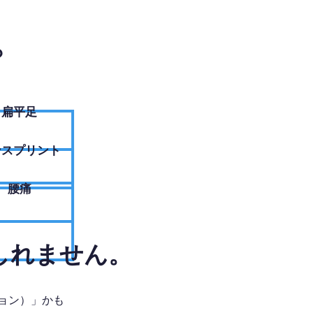
？
扁平足
ンスプリント
腰痛
しれません。
ョン）」かも