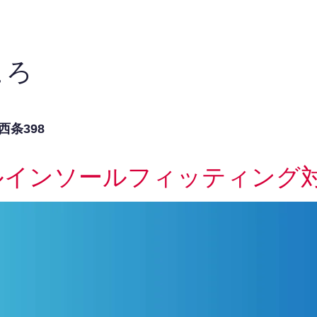
ころ
条398
ルインソールフィッティング