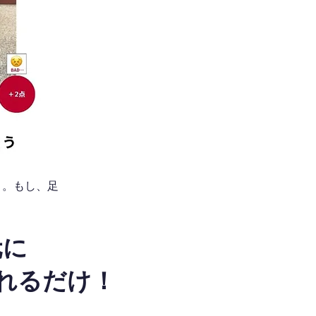
う。もし、足
元に
れるだけ！