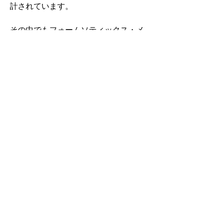
計されています。
その中でもフォームソティックス・メ
ディカルは熱形成により、あなたの足
に徐々に馴染む特殊な素材を使用して
います。徐々にフィットしていくイン
ソールなのでカラダへの負担が少ない
矯正インソールです。
認定された専門家のみ取扱をしてい
る、フォームソティックス・メディカ
ルを是非お試しください。
アクセスMAP
東京都八王子市めじろ台3-21-15
シェア