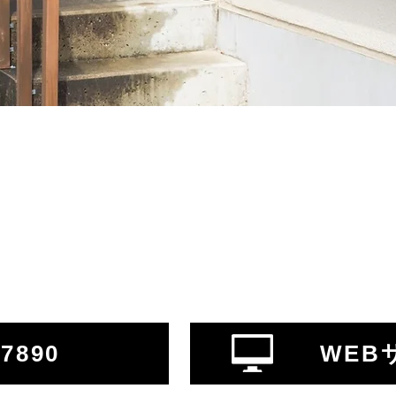
-7890
WEB