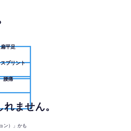
？
扁平足
ンスプリント
腰痛
しれません。
ョン）」かも