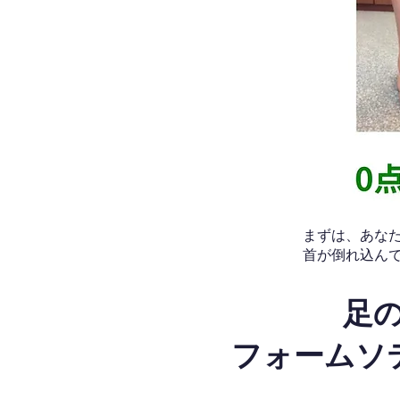
​まずは、あ
首が倒れ込ん
足
フォームソ