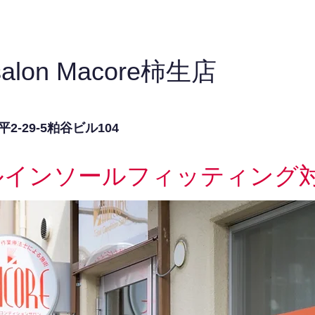
on salon Macore柿生店
-29-5粕谷ビル104
ルインソールフィッティング