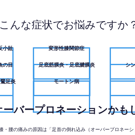
こんな症状でお悩みですか
反小趾
変形性膝関節症
魚の目
足底筋膜炎・足底腱膜炎
シ
・鵞足炎
モートン病
、オーバープロネーションかも
膝・腰の痛みの原因は「足首の倒れ込み（オーバープロネーシ