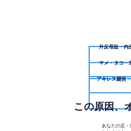
外反母趾・内
​マメ・タコ・
アキレス腱炎
​この原因
あなたの足・