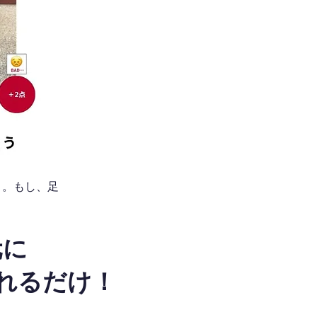
う。もし、足
元に
れるだけ！