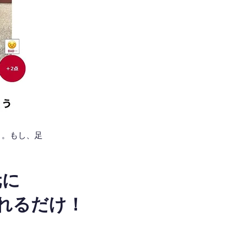
う。もし、足
元に
れるだけ！