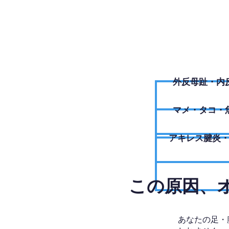
外反母趾・内
​マメ・タコ・
アキレス腱炎
​この原因
あなたの足・