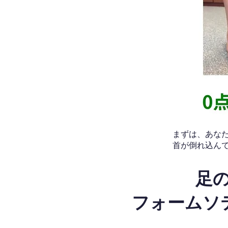
​まずは、あ
首が倒れ込ん
足
フォームソ