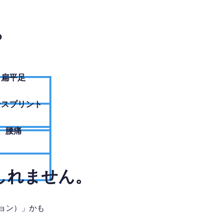
？
扁平足
ンスプリント
腰痛
しれません。
ョン）」かも