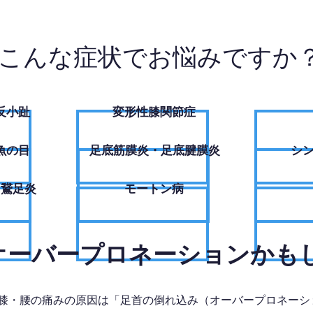
こんな症状でお悩みですか
反小趾
変形性膝関節症
魚の目
足底筋膜炎・足底腱膜炎
シ
・鵞足炎
モートン病
、オーバープロネーションかも
膝・腰の痛みの原因は「足首の倒れ込み（オーバープロネーシ