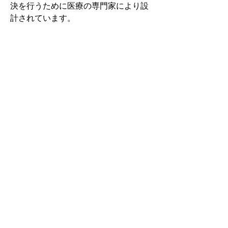
決を行うために医療の専門家により設
計されています。
その中でもフォームソティックス・メ
ディカルは熱形成により、あなたの足
に徐々に馴染む特殊な素材を使用して
います。徐々にフィットしていくイン
ソールなのでカラダへの負担が少ない
矯正インソールです。
認定された専門家のみ取扱をしてい
る、フォームソティックス・メディカ
ルを是非お試しください。