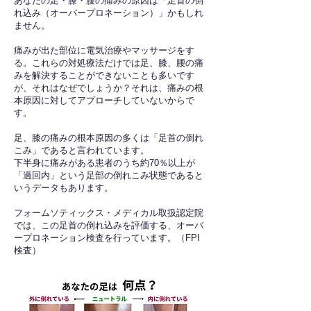
あなたの足・膝・腰の痛みの原因は「足首の倒
れ込み（オーバープロネーション）」かもしれ
ません。
痛みが出た部位に電気治療やマッサージをす
る。これらの対処療法だけでは足、膝、腰の痛
みを解決することができないことも多いです
が、それはなぜでしょうか？それは、痛みの根
本原因に対してアプローチしていないからで
す。
足、膝の痛みの根本原因の多くは「足首の倒れ
こみ」であると言われています。
下半身に痛みがある患者のうち約70％以上が
「過回内」という足部の倒れこみ状態であると
いうデータもあります。
フォームソティックス・メディカル取扱認定院
では、この足首の倒れ込みを評価する、オーバ
ープロネーション検査を行っています。（FPI
検査）​