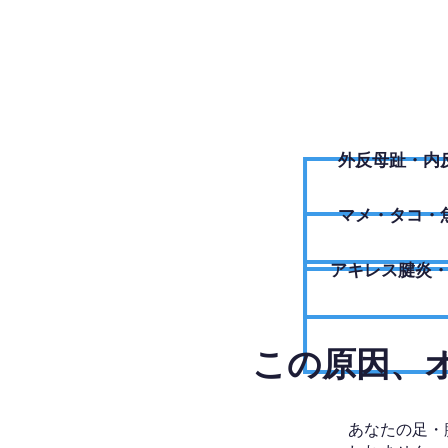
外反母趾・内
​マメ・タコ・
アキレス腱炎
​この原因
あなたの足・