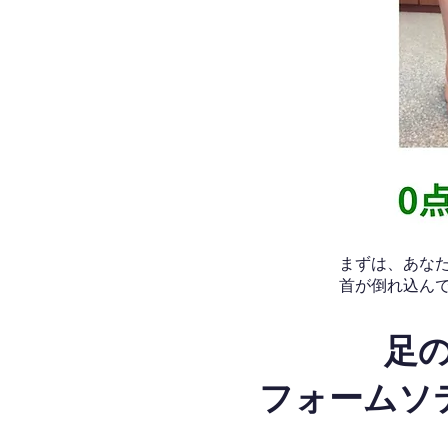
​まずは、あ
首が倒れ込ん
足
フォームソ