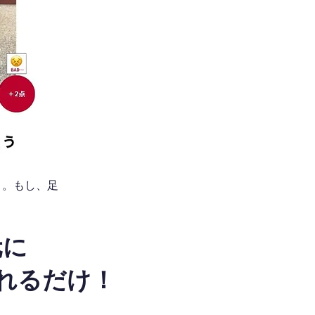
う。もし、足
元に
れるだけ！