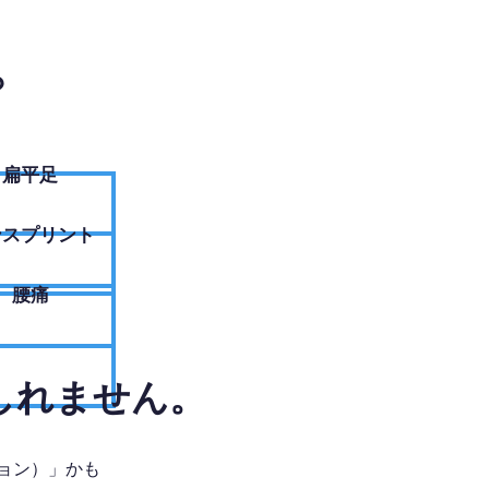
？
扁平足
ンスプリント
腰痛
しれません。
ョン）」かも