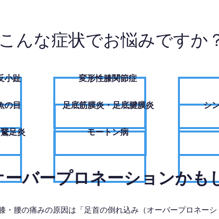
こんな症状でお悩みですか
反小趾
変形性膝関節症
魚の目
足底筋膜炎・足底腱膜炎
シ
・鵞足炎
モートン病
、オーバープロネーションかも
膝・腰の痛みの原因は「足首の倒れ込み（オーバープロネーシ