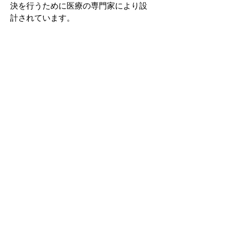
決を行うために医療の専門家により設
計されています。
その中でもフォームソティックス・メ
ディカルは熱形成により、あなたの足
に徐々に馴染む特殊な素材を使用して
います。徐々にフィットしていくイン
ソールなのでカラダへの負担が少ない
矯正インソールです。
認定された専門家のみ取扱をしてい
る、フォームソティックス・メディカ
ルを是非お試しください。