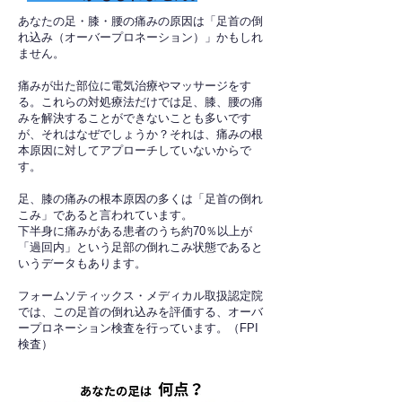
あなたの足・膝・腰の痛みの原因は「足首の倒
れ込み（オーバープロネーション）」かもしれ
ません。
痛みが出た部位に電気治療やマッサージをす
る。これらの対処療法だけでは足、膝、腰の痛
みを解決することができないことも多いです
が、それはなぜでしょうか？それは、痛みの根
本原因に対してアプローチしていないからで
す。
足、膝の痛みの根本原因の多くは「足首の倒れ
こみ」であると言われています。
下半身に痛みがある患者のうち約70％以上が
「過回内」という足部の倒れこみ状態であると
いうデータもあります。
フォームソティックス・メディカル取扱認定院
では、この足首の倒れ込みを評価する、オーバ
ープロネーション検査を行っています。（FPI
検査）​