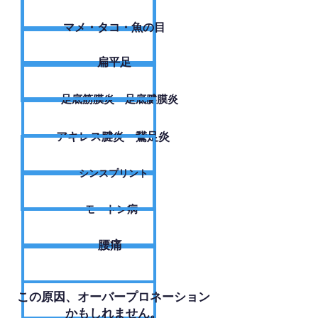
​マメ・タコ・魚の目
扁平足
足底筋膜炎・足底腱膜炎
アキレス腱炎・鵞足炎
シンスプリント
モートン病
腰痛
​この原因、オーバープロネーション
かもしれません。