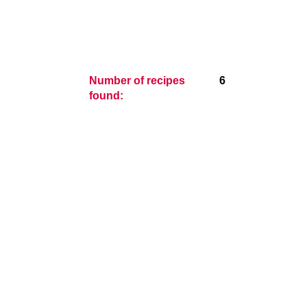
Number of recipes
6
found: