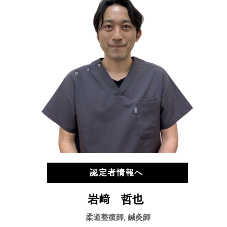
認定者情報へ
岩﨑 哲也
柔道整復師, 鍼灸師