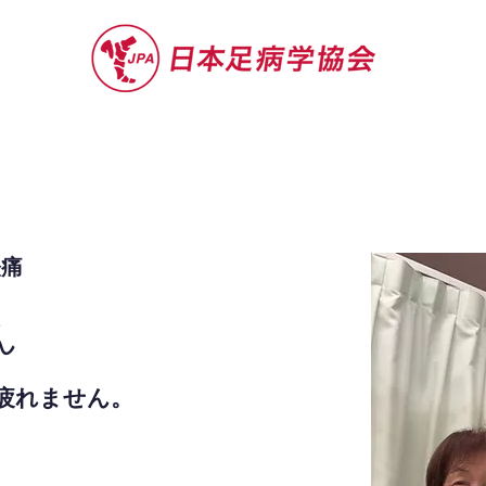
セミナー
お役立ち情報
認定院・認
経痛
ん
疲れません。