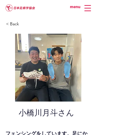
menu
< Back
小橋川月斗さん
フェンシングをしています。足にか