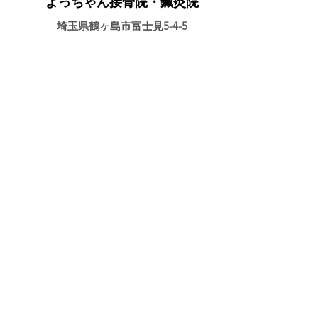
よっちゃん接骨院・鍼灸院
埼玉県鶴ヶ島市富士見5-4-5
認定者情報へ
伊藤 芳浩
鍼灸師, 柔道整復師