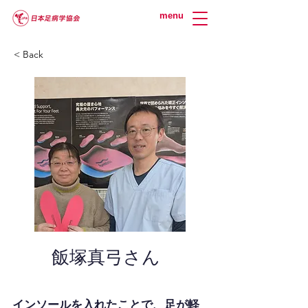
menu
< Back
飯塚真弓さん
インソールを入れたことで、足が軽