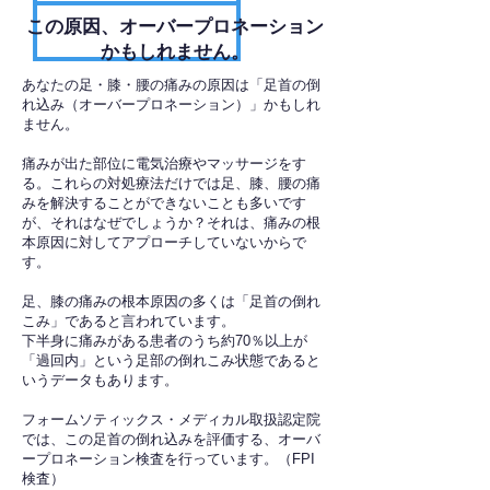
​この原因、オーバープロネーション
かもしれません。
あなたの足・膝・腰の痛みの原因は「足首の倒
れ込み（オーバープロネーション）」かもしれ
ません。
痛みが出た部位に電気治療やマッサージをす
る。これらの対処療法だけでは足、膝、腰の痛
みを解決することができないことも多いです
が、それはなぜでしょうか？それは、痛みの根
本原因に対してアプローチしていないからで
す。
足、膝の痛みの根本原因の多くは「足首の倒れ
こみ」であると言われています。
下半身に痛みがある患者のうち約70％以上が
「過回内」という足部の倒れこみ状態であると
いうデータもあります。
フォームソティックス・メディカル取扱認定院
では、この足首の倒れ込みを評価する、オーバ
ープロネーション検査を行っています。（FPI
検査）​