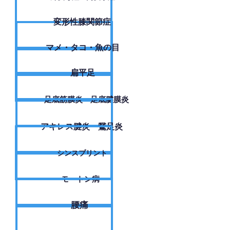
変形性膝関節症
​マメ・タコ・魚の目
扁平足
足底筋膜炎・足底腱膜炎
アキレス腱炎・鵞足炎
シンスプリント
モートン病
腰痛