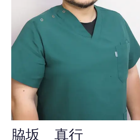
脇坂 真行