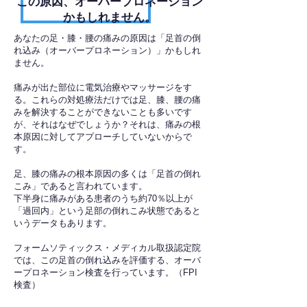
​この原因、オーバープロネーション
かもしれません。
あなたの足・膝・腰の痛みの原因は「足首の倒
れ込み（オーバープロネーション）」かもしれ
ません。
痛みが出た部位に電気治療やマッサージをす
る。これらの対処療法だけでは足、膝、腰の痛
みを解決することができないことも多いです
が、それはなぜでしょうか？それは、痛みの根
本原因に対してアプローチしていないからで
す。
足、膝の痛みの根本原因の多くは「足首の倒れ
こみ」であると言われています。
下半身に痛みがある患者のうち約70％以上が
「過回内」という足部の倒れこみ状態であると
いうデータもあります。
フォームソティックス・メディカル取扱認定院
では、この足首の倒れ込みを評価する、オーバ
ープロネーション検査を行っています。（FPI
検査）​