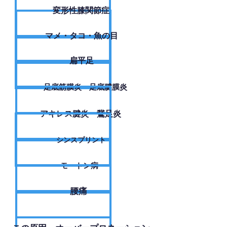
変形性膝関節症
​マメ・タコ・魚の目
扁平足
足底筋膜炎・足底腱膜炎
アキレス腱炎・鵞足炎
シンスプリント
モートン病
腰痛