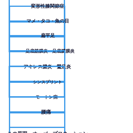
変形性膝関節症
​マメ・タコ・魚の目
扁平足
足底筋膜炎・足底腱膜炎
アキレス腱炎・鵞足炎
シンスプリント
モートン病
腰痛