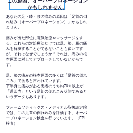
​この原因、オーバープロネーション
かもしれません。
あなたの足・膝・腰の痛みの原因は「足首の倒
れ込み（オーバープロネーション）」かもしれ
ません。
痛みが出た部位に電気治療やマッサージをす
る。これらの対処療法だけでは足、膝、腰の痛
みを解決することができないことも多いです
が、それはなぜでしょうか？それは、痛みの根
本原因に対してアプローチしていないからで
す。
足、膝の痛みの根本原因の多くは「足首の倒れ
こみ」であると言われています。
下半身に痛みがある患者のうち約70％以上が
「過回内」という足部の倒れこみ状態であると
いうデータもあります。
フォームソティックス・メディカル取扱認定院
では、この足首の倒れ込みを評価する、オーバ
ープロネーション検査を行っています。（FPI
検査）​