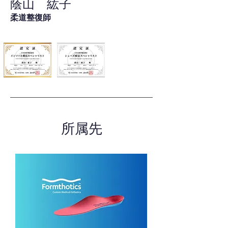
蔭山 紘子
柔道整復師
所属先