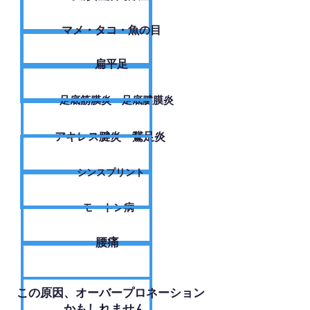
​マメ・タコ・魚の目
扁平足
足底筋膜炎・足底腱膜炎
アキレス腱炎・鵞足炎
シンスプリント
モートン病
腰痛
​この原因、オーバープロネーション
かもしれません。