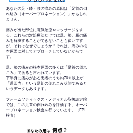
あなたの足・膝・腰の痛みの原因は「足首の倒
れ込み（オーバープロネーション）」かもしれ
ません。
痛みが出た部位に電気治療やマッサージをす
る。これらの対処療法だけでは足、膝、腰の痛
みを解決することができないことも多いです
が、それはなぜでしょうか？それは、痛みの根
本原因に対してアプローチしていないからで
す。
足、膝の痛みの根本原因の多くは「足首の倒れ
こみ」であると言われています。
下半身に痛みがある患者のうち約70％以上が
「過回内」という足部の倒れこみ状態であると
いうデータもあります。
フォームソティックス・メディカル取扱認定院
では、この足首の倒れ込みを評価する、オーバ
ープロネーション検査を行っています。（FPI
検査）​