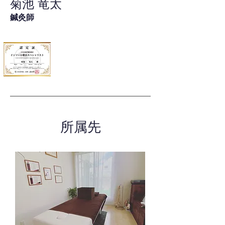
菊池 竜太
鍼灸師
所属先