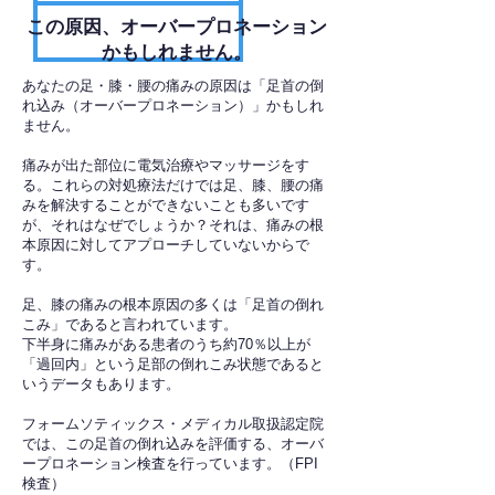
​この原因、オーバープロネーション
かもしれません。
あなたの足・膝・腰の痛みの原因は「足首の倒
れ込み（オーバープロネーション）」かもしれ
ません。
痛みが出た部位に電気治療やマッサージをす
る。これらの対処療法だけでは足、膝、腰の痛
みを解決することができないことも多いです
が、それはなぜでしょうか？それは、痛みの根
本原因に対してアプローチしていないからで
す。
足、膝の痛みの根本原因の多くは「足首の倒れ
こみ」であると言われています。
下半身に痛みがある患者のうち約70％以上が
「過回内」という足部の倒れこみ状態であると
いうデータもあります。
フォームソティックス・メディカル取扱認定院
では、この足首の倒れ込みを評価する、オーバ
ープロネーション検査を行っています。（FPI
検査）​