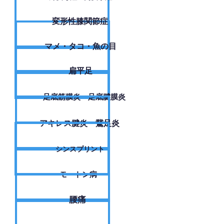
変形性膝関節症
​マメ・タコ・魚の目
扁平足
足底筋膜炎・足底腱膜炎
アキレス腱炎・鵞足炎
シンスプリント
モートン病
腰痛