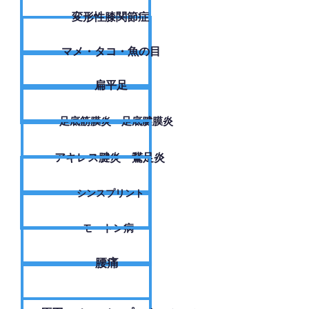
変形性膝関節症
​マメ・タコ・魚の目
扁平足
足底筋膜炎・足底腱膜炎
アキレス腱炎・鵞足炎
シンスプリント
モートン病
腰痛