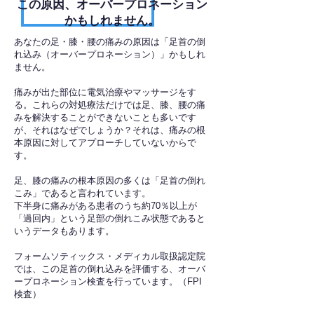
​この原因、オーバープロネーション
かもしれません。
あなたの足・膝・腰の痛みの原因は「足首の倒
れ込み（オーバープロネーション）」かもしれ
ません。
痛みが出た部位に電気治療やマッサージをす
る。これらの対処療法だけでは足、膝、腰の痛
みを解決することができないことも多いです
が、それはなぜでしょうか？それは、痛みの根
本原因に対してアプローチしていないからで
す。
足、膝の痛みの根本原因の多くは「足首の倒れ
こみ」であると言われています。
下半身に痛みがある患者のうち約70％以上が
「過回内」という足部の倒れこみ状態であると
いうデータもあります。
フォームソティックス・メディカル取扱認定院
では、この足首の倒れ込みを評価する、オーバ
ープロネーション検査を行っています。（FPI
検査）​