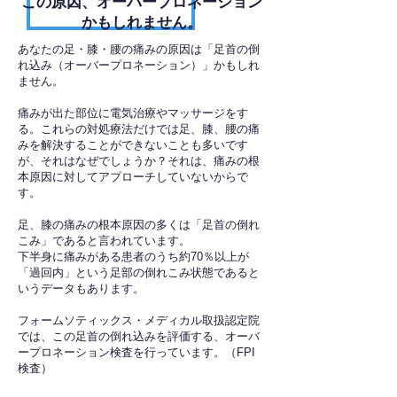
​この原因、オーバープロネーション
かもしれません。
あなたの足・膝・腰の痛みの原因は「足首の倒
れ込み（オーバープロネーション）」かもしれ
ません。
痛みが出た部位に電気治療やマッサージをす
る。これらの対処療法だけでは足、膝、腰の痛
みを解決することができないことも多いです
が、それはなぜでしょうか？それは、痛みの根
本原因に対してアプローチしていないからで
す。
足、膝の痛みの根本原因の多くは「足首の倒れ
こみ」であると言われています。
下半身に痛みがある患者のうち約70％以上が
「過回内」という足部の倒れこみ状態であると
いうデータもあります。
フォームソティックス・メディカル取扱認定院
では、この足首の倒れ込みを評価する、オーバ
ープロネーション検査を行っています。（FPI
検査）​