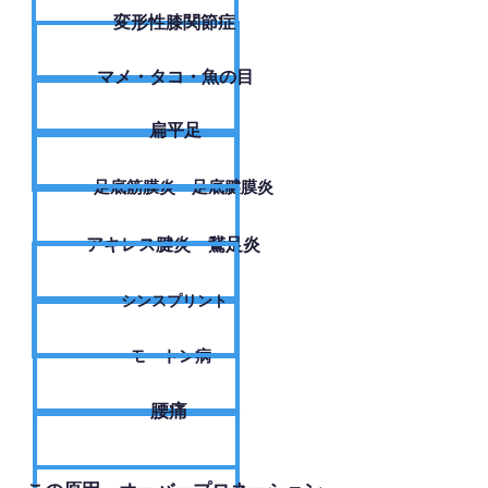
変形性膝関節症
​マメ・タコ・魚の目
扁平足
足底筋膜炎・足底腱膜炎
アキレス腱炎・鵞足炎
シンスプリント
モートン病
腰痛