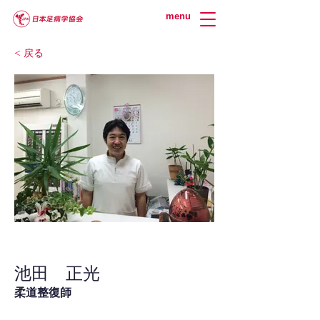
menu
< 戻る
池田 正光
柔道整復師