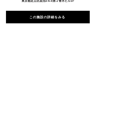
東京都足立区皿沼2-6-4第２青木ビル1F
この施設の詳細をみる
愛用者の声
前
次
プライバシーポリシー
特定商取引法に基づく表記
Copyright © 2026
RUNART INC.