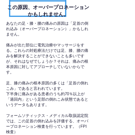
​この原因、オーバープロネーション
かもしれません。
あなたの足・膝・腰の痛みの原因は「足首の倒
れ込み（オーバープロネーション）」かもしれ
ません。
痛みが出た部位に電気治療やマッサージをす
る。これらの対処療法だけでは足、膝、腰の痛
みを解決することができないことも多いです
が、それはなぜでしょうか？それは、痛みの根
本原因に対してアプローチしていないからで
す。
足、膝の痛みの根本原因の多くは「足首の倒れ
こみ」であると言われています。
下半身に痛みがある患者のうち約70％以上が
「過回内」という足部の倒れこみ状態であると
いうデータもあります。
フォームソティックス・メディカル取扱認定院
では、この足首の倒れ込みを評価する、オーバ
ープロネーション検査を行っています。（FPI
検査）​