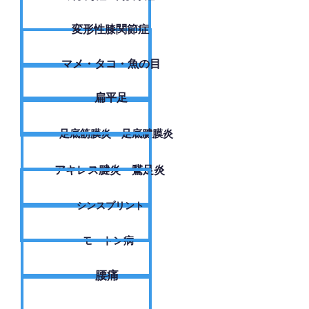
変形性膝関節症
​マメ・タコ・魚の目
扁平足
足底筋膜炎・足底腱膜炎
アキレス腱炎・鵞足炎
シンスプリント
モートン病
腰痛