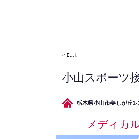
JPAとは
提供サービス
< Back
小山スポーツ
栃木県小山市美しが丘1-18
メディカ