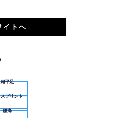
サイトへ
？
扁平足
ンスプリント
腰痛