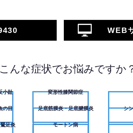
9430
WEB
こんな症状でお悩みですか
反小趾
変形性膝関節症
魚の目
足底筋膜炎・足底腱膜炎
シ
・鵞足炎
モートン病