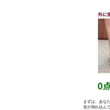
​まずは、あ
首が倒れ込ん