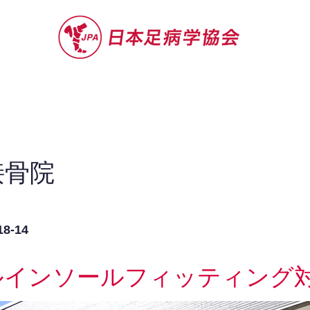
セミナー
お役立ち情報
認定院・認
接骨院
-14
ルインソールフィッティング