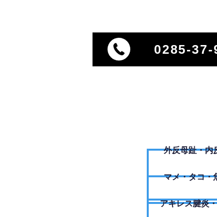
0285-37-
外反母趾・内
​マメ・タコ・
アキレス腱炎