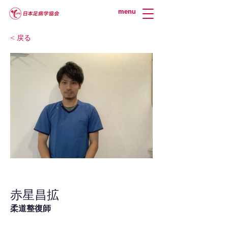
menu
< 戻る
赤星昌拡
柔道整復師