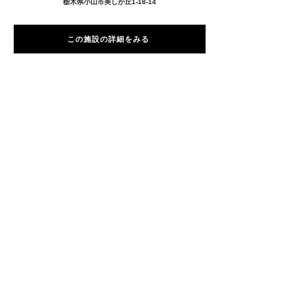
栃木県小山市美しが丘1-18-14
この施設の詳細をみる
愛用者の声
前
次
プライバシーポリシー
特定商取引法に基づく表記
Copyright © 2026
RUNART INC.