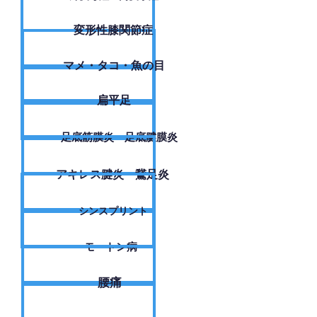
変形性膝関節症
​マメ・タコ・魚の目
扁平足
足底筋膜炎・足底腱膜炎
アキレス腱炎・鵞足炎
シンスプリント
モートン病
腰痛