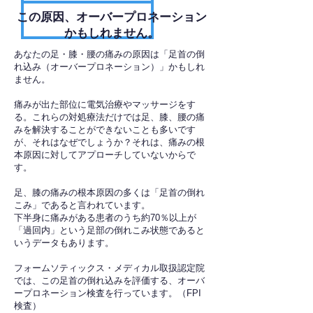
​この原因、オーバープロネーション
かもしれません。
あなたの足・膝・腰の痛みの原因は「足首の倒
れ込み（オーバープロネーション）」かもしれ
ません。
痛みが出た部位に電気治療やマッサージをす
る。これらの対処療法だけでは足、膝、腰の痛
みを解決することができないことも多いです
が、それはなぜでしょうか？それは、痛みの根
本原因に対してアプローチしていないからで
す。
足、膝の痛みの根本原因の多くは「足首の倒れ
こみ」であると言われています。
下半身に痛みがある患者のうち約70％以上が
「過回内」という足部の倒れこみ状態であると
いうデータもあります。
フォームソティックス・メディカル取扱認定院
では、この足首の倒れ込みを評価する、オーバ
ープロネーション検査を行っています。（FPI
検査）​