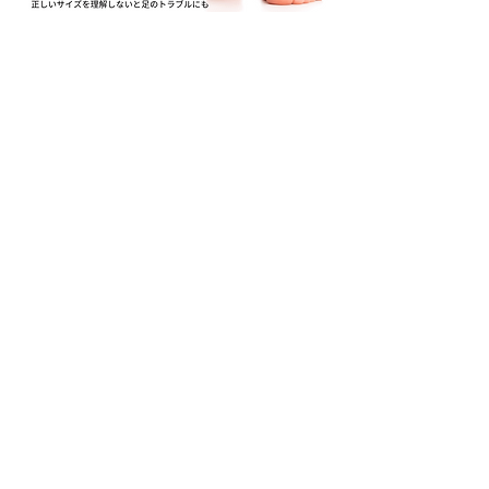
対応症状
外反母趾・内反小趾
変形性膝関節症
扁平足
マメ・タコ・魚の目
足底筋膜炎・足底腱膜炎
シンスプリント
アキレス腱炎・鵞足炎
モートン病
腰痛
アクセスMAP