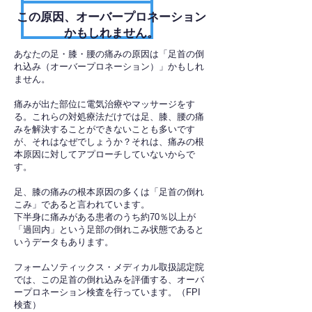
​この原因、オーバープロネーション
かもしれません。
あなたの足・膝・腰の痛みの原因は「足首の倒
れ込み（オーバープロネーション）」かもしれ
ません。
痛みが出た部位に電気治療やマッサージをす
る。これらの対処療法だけでは足、膝、腰の痛
みを解決することができないことも多いです
が、それはなぜでしょうか？それは、痛みの根
本原因に対してアプローチしていないからで
す。
足、膝の痛みの根本原因の多くは「足首の倒れ
こみ」であると言われています。
下半身に痛みがある患者のうち約70％以上が
「過回内」という足部の倒れこみ状態であると
いうデータもあります。
フォームソティックス・メディカル取扱認定院
では、この足首の倒れ込みを評価する、オーバ
ープロネーション検査を行っています。（FPI
検査）​