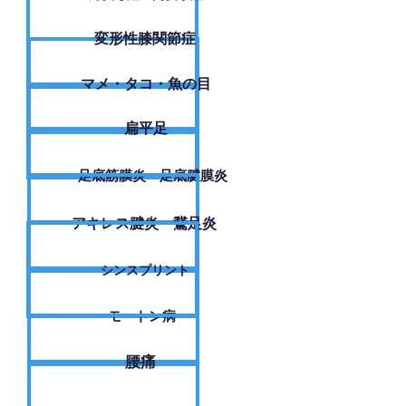
変形性膝関節症
​マメ・タコ・魚の目
扁平足
足底筋膜炎・足底腱膜炎
アキレス腱炎・鵞足炎
シンスプリント
モートン病
腰痛