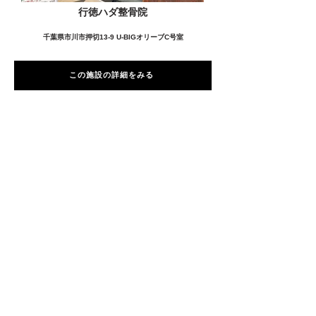
行徳ハダ整骨院
千葉県市川市押切13-9 U-BIGオリーブC号室
この施設の詳細をみる
愛用者の声
前
次
プライバシーポリシー