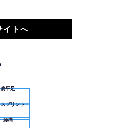
サイトへ
？
扁平足
ンスプリント
腰痛