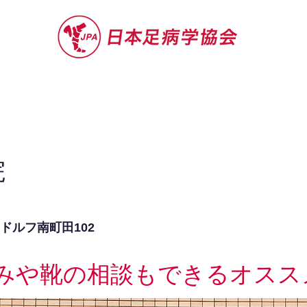
セミナー
お役立ち情報
認定院・認
院
 ドルフ南町田102
みや靴の相談もできるオスス