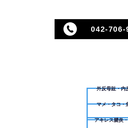
042-706-
外反母趾・内
​マメ・タコ・
アキレス腱炎