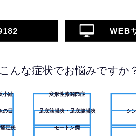
9182
WEB
こんな症状でお悩みですか
反小趾
変形性膝関節症
魚の目
足底筋膜炎・足底腱膜炎
シ
・鵞足炎
モートン病