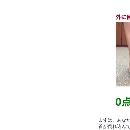
​まずは、あ
首が倒れ込ん