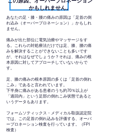
​この原因、オーバープロネーション
かもしれません。
あなたの足・膝・腰の痛みの原因は「足首の倒
れ込み（オーバープロネーション）」かもしれ
ません。
痛みが出た部位に電気治療やマッサージをす
る。これらの対処療法だけでは足、膝、腰の痛
みを解決することができないことも多いです
が、それはなぜでしょうか？それは、痛みの根
本原因に対してアプローチしていないからで
す。
足、膝の痛みの根本原因の多くは「足首の倒れ
こみ」であると言われています。
下半身に痛みがある患者のうち約70％以上が
「過回内」という足部の倒れこみ状態であると
いうデータもあります。
フォームソティックス・メディカル取扱認定院
では、この足首の倒れ込みを評価する、オーバ
ープロネーション検査を行っています。（FPI
検査）​