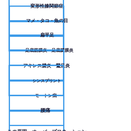
変形性膝関節症
​マメ・タコ・魚の目
扁平足
足底筋膜炎・足底腱膜炎
アキレス腱炎・鵞足炎
シンスプリント
モートン病
腰痛