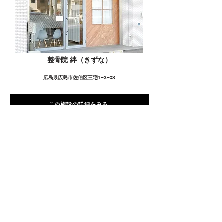
整骨院 絆（きずな）
広島県広島市佐伯区三宅1−3−38
この施設の詳細をみる
愛用者の声
前
次