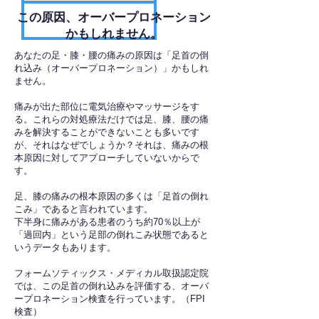
​この原因、オーバープロネーション
かもしれません。
あなたの足・膝・腰の痛みの原因は「足首の倒
れ込み（オーバープロネーション）」かもしれ
ません。
痛みが出た部位に電気治療やマッサージをす
る。これらの対処療法だけでは足、膝、腰の痛
みを解決することができないことも多いです
が、それはなぜでしょうか？それは、痛みの根
本原因に対してアプローチしていないからで
す。
足、膝の痛みの根本原因の多くは「足首の倒れ
こみ」であると言われています。
下半身に痛みがある患者のうち約70％以上が
「過回内」という足部の倒れこみ状態であると
いうデータもあります。
フォームソティックス・メディカル取扱認定院
では、この足首の倒れ込みを評価する、オーバ
ープロネーション検査を行っています。（FPI
検査）​