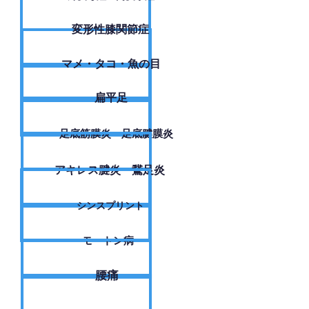
変形性膝関節症
​マメ・タコ・魚の目
扁平足
足底筋膜炎・足底腱膜炎
アキレス腱炎・鵞足炎
シンスプリント
モートン病
腰痛