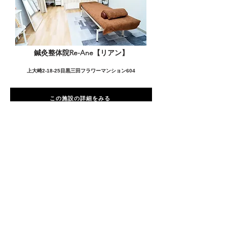
鍼灸整体院Re-Ane【リアン】
上大崎2-18-25目黒三田フラワーマンション604
この施設の詳細をみる
愛用者の声
前
次