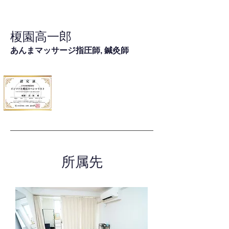
榎園高一郎
あんまマッサージ指圧師, 鍼灸師
所属先