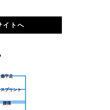
サイトへ
？
扁平足
ンスプリント
腰痛