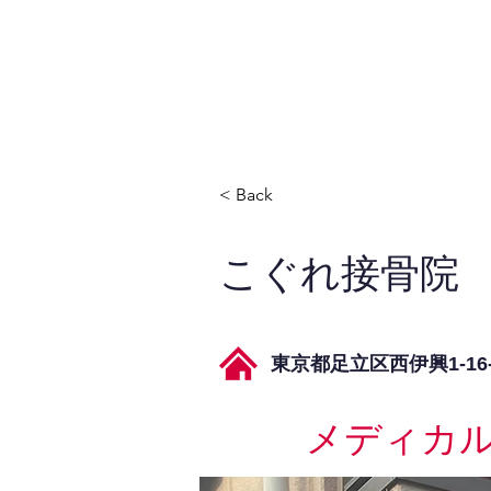
JPAとは
提供サービス
< Back
こぐれ接骨院
東京都足立区西伊興1-16-
メディカ