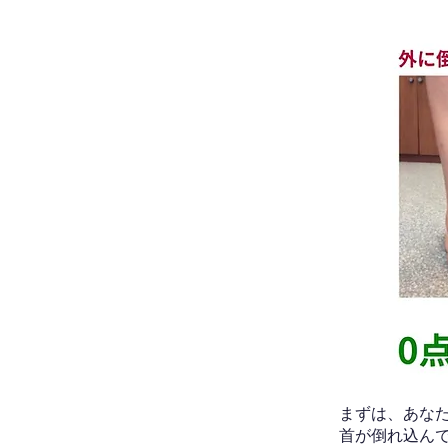
​まずは、あ
首が倒れ込ん