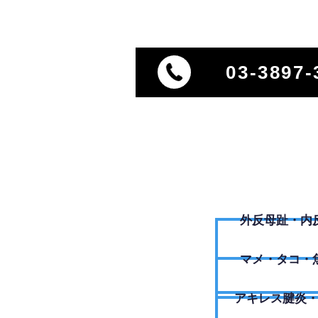
03-3897-
外反母趾・内
​マメ・タコ・
アキレス腱炎