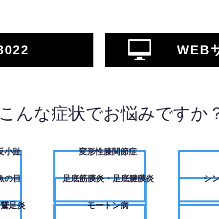
3022
WEB
こんな症状でお悩みですか
反小趾
変形性膝関節症
魚の目
足底筋膜炎・足底腱膜炎
シ
・鵞足炎
モートン病