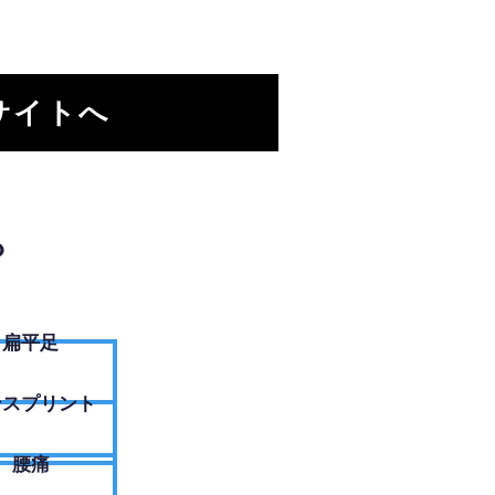
サイトへ
？
扁平足
ンスプリント
腰痛