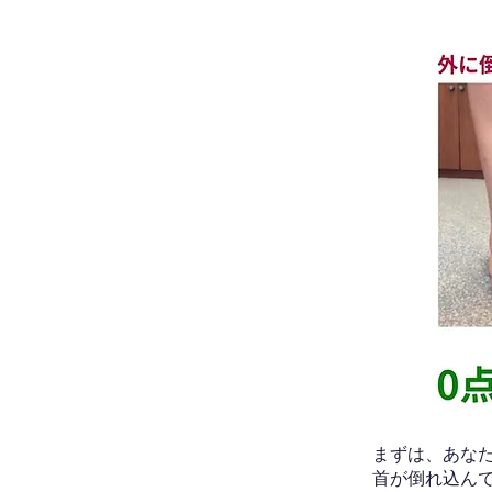
​まずは、あ
首が倒れ込ん