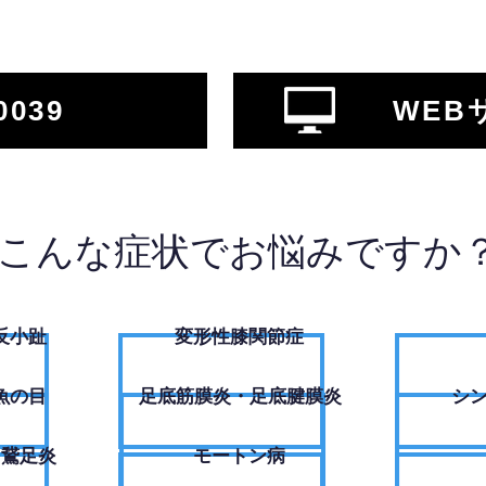
0039
WEB
こんな症状でお悩みですか
反小趾
変形性膝関節症
魚の目
足底筋膜炎・足底腱膜炎
シ
・鵞足炎
モートン病