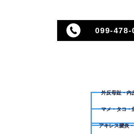
099-478-
外反母趾・内
​マメ・タコ・
アキレス腱炎