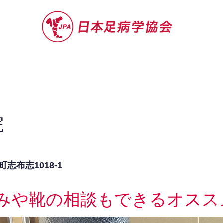
セミナー
お役立ち情報
認定院・認
院
志布志1018-1
みや靴の相談もできるオスス