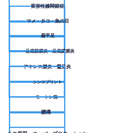
変形性膝関節症
​マメ・タコ・魚の目
扁平足
足底筋膜炎・足底腱膜炎
アキレス腱炎・鵞足炎
シンスプリント
モートン病
腰痛