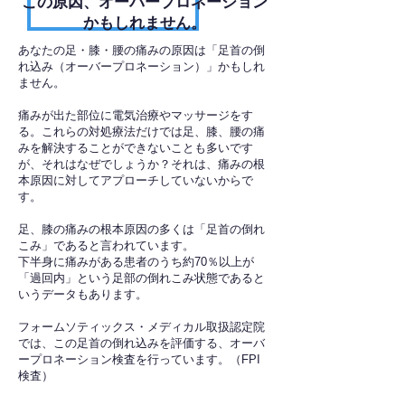
​この原因、オーバープロネーション
かもしれません。
あなたの足・膝・腰の痛みの原因は「足首の倒
れ込み（オーバープロネーション）」かもしれ
ません。
痛みが出た部位に電気治療やマッサージをす
る。これらの対処療法だけでは足、膝、腰の痛
みを解決することができないことも多いです
が、それはなぜでしょうか？それは、痛みの根
本原因に対してアプローチしていないからで
す。
足、膝の痛みの根本原因の多くは「足首の倒れ
こみ」であると言われています。
下半身に痛みがある患者のうち約70％以上が
「過回内」という足部の倒れこみ状態であると
いうデータもあります。
フォームソティックス・メディカル取扱認定院
では、この足首の倒れ込みを評価する、オーバ
ープロネーション検査を行っています。（FPI
検査）​