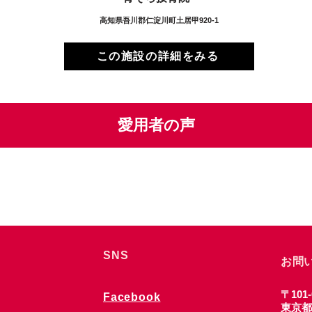
高知県吾川郡仁淀川町土居甲920-1
この施設の詳細をみる
愛用者の声
SNS
お問
〒101-
Facebook
東京都