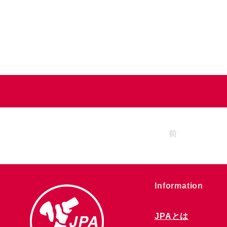
前
​Information
JPAとは