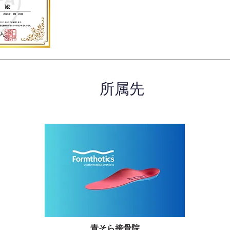
所属先
青そら接骨院