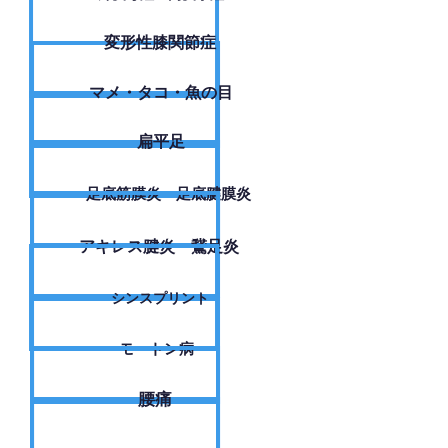
変形性膝関節症
​マメ・タコ・魚の目
扁平足
足底筋膜炎・足底腱膜炎
アキレス腱炎・鵞足炎
シンスプリント
モートン病
腰痛