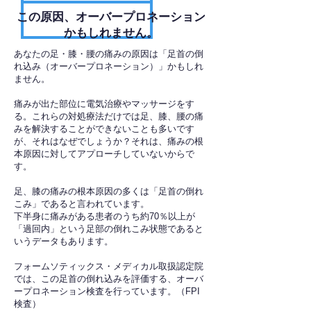
​この原因、オーバープロネーション
かもしれません。
あなたの足・膝・腰の痛みの原因は「足首の倒
れ込み（オーバープロネーション）」かもしれ
ません。
痛みが出た部位に電気治療やマッサージをす
る。これらの対処療法だけでは足、膝、腰の痛
みを解決することができないことも多いです
が、それはなぜでしょうか？それは、痛みの根
本原因に対してアプローチしていないからで
す。
足、膝の痛みの根本原因の多くは「足首の倒れ
こみ」であると言われています。
下半身に痛みがある患者のうち約70％以上が
「過回内」という足部の倒れこみ状態であると
いうデータもあります。
フォームソティックス・メディカル取扱認定院
では、この足首の倒れ込みを評価する、オーバ
ープロネーション検査を行っています。（FPI
検査）​