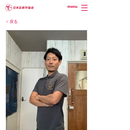
menu
< 戻る