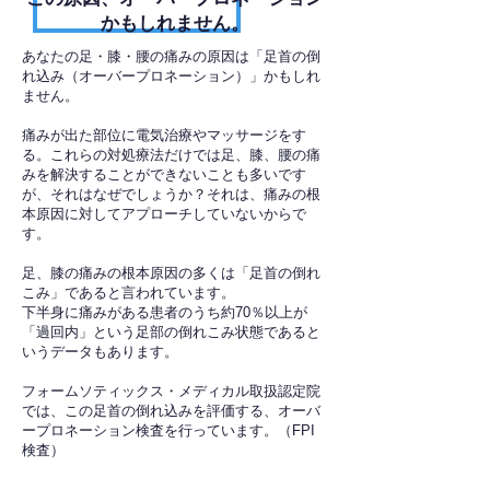
かもしれません。
あなたの足・膝・腰の痛みの原因は「足首の倒
れ込み（オーバープロネーション）」かもしれ
ません。
痛みが出た部位に電気治療やマッサージをす
る。これらの対処療法だけでは足、膝、腰の痛
みを解決することができないことも多いです
が、それはなぜでしょうか？それは、痛みの根
本原因に対してアプローチしていないからで
す。
足、膝の痛みの根本原因の多くは「足首の倒れ
こみ」であると言われています。
下半身に痛みがある患者のうち約70％以上が
「過回内」という足部の倒れこみ状態であると
いうデータもあります。
フォームソティックス・メディカル取扱認定院
では、この足首の倒れ込みを評価する、オーバ
ープロネーション検査を行っています。（FPI
検査）​