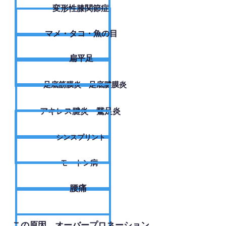
変形性膝関節症
​マメ・タコ・魚の目
扁平足
足底筋膜炎・足底腱膜炎
アキレス腱炎・鵞足炎
シンスプリント
モートン病
腰痛
​この原因、オーバープロネーション